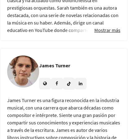
clásica y ha actuado como violonchelista en
sonidos que nos rodean. ¡Inscríbete ahora y
prestigiosas orquestas. Sarah también es una autora
emprende una odisea musical como ninguna otra!
destacada, con una serie de novelas relacionadas con
la música en su haber. Además, dirige un canal
educativo en YouTube donde comparte tutoriales
Mostrar más
sobre teoría musical y técnicas de
interpretación.
James Turner
James Turner es una figura reconocida en la industria
musical, con una carrera que abarca décadas como
compositor e intérprete. Siente una gran pasión por
compartir sus conocimientos y experiencias musicales
a través de la escritura. James es autor de varios
libros instructivos sobre composición y la historia de