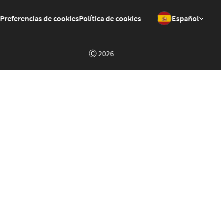
Preferencias de cookies
Política de cookies
Español
Ⓒ 2026
Welcome to GrowPoint Demo!
This is a demo of the
GrowPoint
platform set up in a context
of a fake portal about music called "Musiko". Feel free to
click around, register and test different features.
The site will reset to it's original state every day at 01:00am
GMT.
(Click anywhere to close this popup)