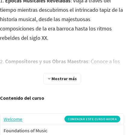
1.
Épocas Musicales Reveladas
: Viaja a través del
tiempo mientras descubrimos el intrincado tapiz de la
historia musical, desde las majestuosas
composiciones de la era barroca hasta los ritmos
rebeldes del siglo XX.
2.
Compositores y sus Obras Maestras
: Conoce a los
genios detrás de la música, desde las icónicas piezas
Mostrar más
de Mozart y Beethoven hasta el brillante talento
moderno de John Williams y Hans Zimmer.
Contenido del curso
3.
Contexto Cultural
: Descubre cómo la música refleja
Welcome
COMENZAR ESTE CURSO AHORA
su época mientras exploramos los antecedentes
Foundations of Music
socioculturales e históricos que dieron vida a algunas