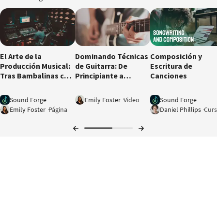
12:01
El Arte de la
Dominando Técnicas
Composición y
Producción Musical:
de Guitarra: De
Escritura de
Tras Bambalinas con
Principiante a
Canciones
Productores e
Profesional
Ingenieros
Sound Forge
Emily Foster
Video
Sound Forge
Emily Foster
Página
Daniel Phillips
Cur