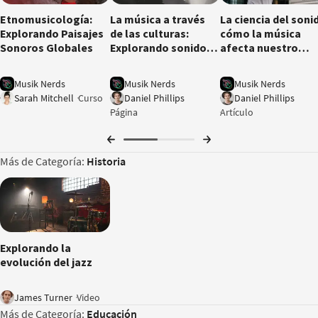
Etnomusicología:
La música a través
La ciencia del soni
Explorando Paisajes
de las culturas:
cómo la música
Sonoros Globales
Explorando sonidos
afecta nuestro
del mundo y sus
cerebro y emocion
influencias globales
Musik Nerds
Musik Nerds
Musik Nerds
Sarah Mitchell
Curso
Daniel Phillips
Daniel Phillips
Página
Artículo
Más de Categoría:
Historia
17:52
Explorando la
evolución del jazz
James Turner
Video
Más de Categoría:
Educación