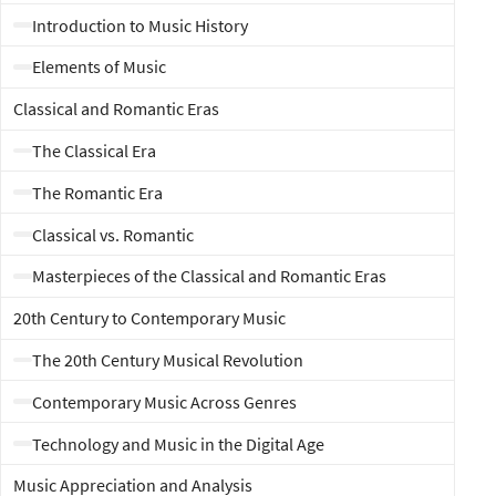
de las melodías más queridas.
Introduction to Music History
Elements of Music
4.
Exploración Contemporánea
: Sumérgete en el
Classical and Romantic Eras
presente con un enfoque en géneros
The Classical Era
contemporáneos como jazz, blues, rock, pop y música
The Romantic Era
electrónica, entendiendo cómo se conectan con sus
Classical vs. Romantic
raíces.
Masterpieces of the Classical and Romantic Eras
20th Century to Contemporary Music
5.
Aprendizaje Interactivo
: Participa en animadas
The 20th Century Musical Revolution
discusiones, escucha composiciones inspiradoras e
incluso prueba tu habilidad en el análisis musical
Contemporary Music Across Genres
mientras avanzas por cada módulo.
Technology and Music in the Digital Age
Music Appreciation and Analysis