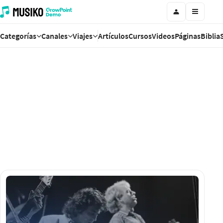
Categorías
Canales
Viajes
Artículos
Cursos
Videos
Páginas
Biblia
¡Armoniza con la historia: Explora el
viaje eterno de la música!
¡Únete a nosotros en un viaje melódico a través del
tiempo!