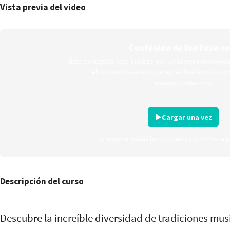
Vista previa del video
Contenido de YouTube.c
Este contenido está alojado por un tercero (www.yo
el contenido externo, aceptas los
términos y 
www.youtube.com.
Cargar una vez
o
aceptar todas las cookies
y no volver a
Descripción del curso
Descubre la increíble diversidad de tradiciones mu