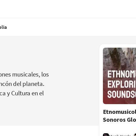
blia
ones musicales, los
ncón del planeta.
a y Cultura en el
Etnomusicol
Sonoros Glo