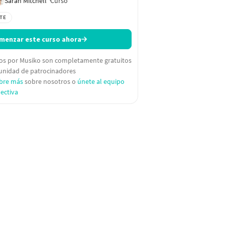
Curso
Sarah Mitchell
TE
menzar este curso ahora
dos por Musiko son completamente gratuitos
unidad de patrocinadores
bre más
sobre nosotros o
únete al equipo
lectiva