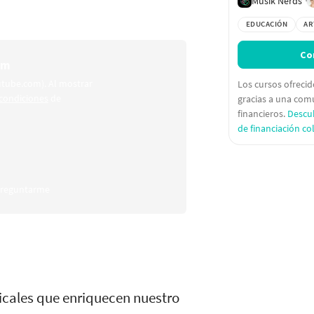
Musik Nerds
EDUCACIÓN
AR
Co
om
utube.com). Al mostrar
Los cursos ofreci
condiciones
de
gracias a una com
financieros.
Descu
de financiación co
 preguntarme
sicales que enriquecen nuestro