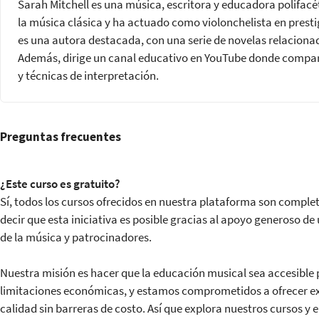
Sarah Mitchell es una música, escritora y educadora polifac
Review of key concepts and takeaways
la música clásica y ha actuado como violonchelista en prest
Submission of the final project
es una autora destacada, con una serie de novelas relaciona
Además, dirige un canal educativo en YouTube donde compart
Course completion certificate
y técnicas de interpretación.
Preguntas frecuentes
¿Este curso es gratuito?
Sí, todos los cursos ofrecidos en nuestra plataforma son compl
decir que esta iniciativa es posible gracias al apoyo generoso
de la música y patrocinadores.
Nuestra misión es hacer que la educación musical sea accesible p
limitaciones económicas, y estamos comprometidos a ofrecer exp
calidad sin barreras de costo. Así que explora nuestros cursos y