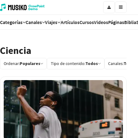
Categorías
Canales
Viajes
Artículos
Cursos
Videos
Páginas
Biblia
Ciencia
Ordenar:
Populares
Tipo de contenido:
Todos
Canales:
Todos