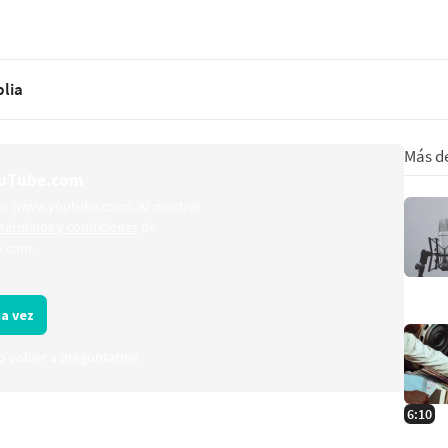
blia
Más d
ouTube.com
ero (www.youtube.com). Al mostrar
términos y condiciones
de
.com.
a vez
o volver a preguntarme
6:10