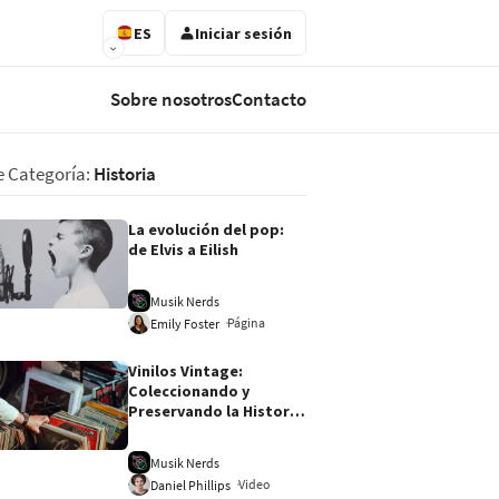
ES
Iniciar sesión
Sobre nosotros
Contacto
e Categoría:
Historia
La evolución del pop:
de Elvis a Eilish
Musik Nerds
Página
Emily Foster
Vinilos Vintage:
Coleccionando y
Preservando la Historia
de la Música
Musik Nerds
Video
Daniel Phillips