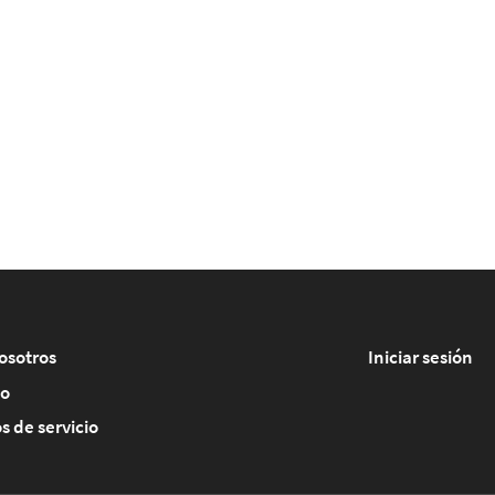
osotros
Iniciar sesión
to
s de servicio