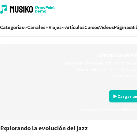
Categorías
Canales
Viajes
Artículos
Cursos
Videos
Páginas
Bi
Contenido de Y
Este contenido está alojado por un terc
el contenido externo, aceptas los
www.youtube
Cargar un
o
aceptar todas las cookies
y n
Explorando la evolución del jazz