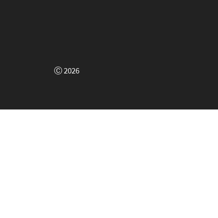
Ⓒ 2026
!
xt of a fake
, register and
00am GMT.