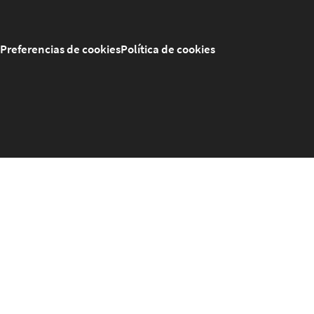
Preferencias de cookies
Política de cookies
Welcome to GrowPoint Demo
This is a demo of the
GrowPoint
platform set up in a conte
portal about music called "Musiko". Feel free to click around
test different features.
The site will reset to it's original state every day at 01: