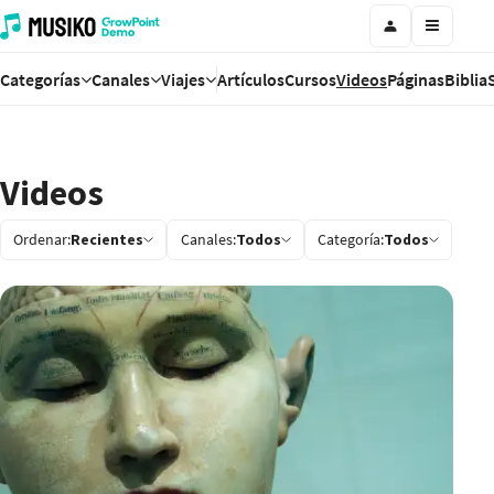
Categorías
Canales
Viajes
Artículos
Cursos
Videos
Páginas
Biblia
Videos
Ordenar:
Recientes
Canales:
Todos
Categoría:
Todos