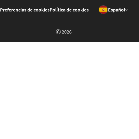
Preferencias de cookies
Política de cookies
Español
Ⓒ 2026
Welcome to GrowPoint Demo!
This is a demo of the
GrowPoint
platform set up in a context
of a fake portal about music called "Musiko". Feel free to
click around, register and test different features.
The site will reset to it's original state every day at 01:00am
GMT.
(Click anywhere to close this popup)