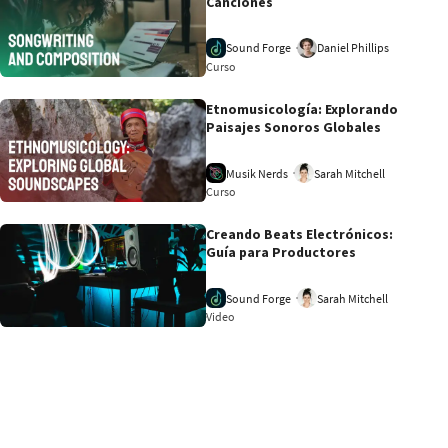
Canciones
Sound Forge
Daniel Phillips
Curso
Etnomusicología: Explorando
Paisajes Sonoros Globales
Musik Nerds
Sarah Mitchell
Curso
Creando Beats Electrónicos:
Guía para Productores
Sound Forge
Sarah Mitchell
Video
6:50