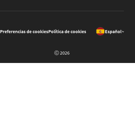
Preferencias de cookies
Política de cookies
Español
Ⓒ 2026
Welcome to GrowPoint Demo!
This is a demo of the
GrowPoint
platform set up in a context
of a fake portal about music called "Musiko". Feel free to
click around, register and test different features.
The site will reset to it's original state every day at 01:00am
GMT.