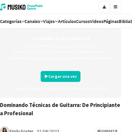
Categorías
Canales
Viajes
Artículos
Cursos
Videos
Páginas
Biblia
Contenido de YouTube.com
Este contenido está alojado por un tercero
(www.youtube.com). Al mostrar el contenido externo,
aceptas los
términos y condiciones
de www.youtube.com.
Cargar una vez
o
aceptar todas las cookies
y no volver a preguntarme
Dominando Técnicas de Guitarra: De Principiante
a Profesional
Emily Foster
31/08/2023
COMPARTIR